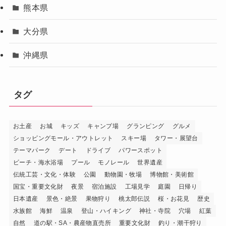
熊本県
大分県
沖縄県
タグ
お土産
お城
キッズ
キャンプ場
グランピング
グルメ
ショッピングモール・アウトレット
スキー場
タワー・展望台
テーマパーク
デート
ドライブ
パワースポット
ビーチ・海水浴場
プール
モノレール
世界遺産
伝統工芸・文化・体験
公園
動物園・牧場
博物館・美術館
国宝・重要文化財
夜景
宿泊施設
工場見学
庭園
日帰り
日本遺産
景色・絶景
果物狩り
桃太郎伝説
桜・お花見
歴史
水族館
海鮮
温泉
登山・ハイキング
神社・寺院
穴場
紅葉
自然
道の駅・SA・農産物直売所
重要文化財
釣り・潮干狩り