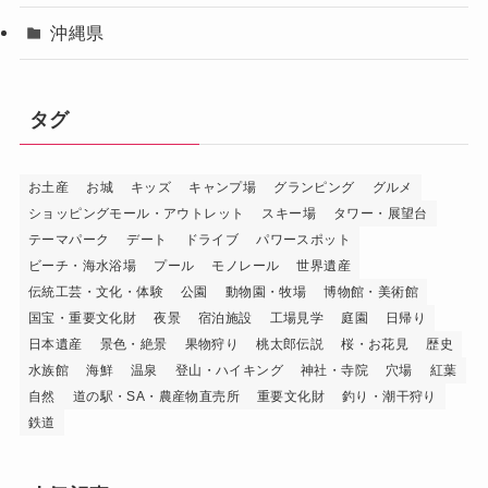
沖縄県
タグ
お土産
お城
キッズ
キャンプ場
グランピング
グルメ
ショッピングモール・アウトレット
スキー場
タワー・展望台
テーマパーク
デート
ドライブ
パワースポット
ビーチ・海水浴場
プール
モノレール
世界遺産
伝統工芸・文化・体験
公園
動物園・牧場
博物館・美術館
国宝・重要文化財
夜景
宿泊施設
工場見学
庭園
日帰り
日本遺産
景色・絶景
果物狩り
桃太郎伝説
桜・お花見
歴史
水族館
海鮮
温泉
登山・ハイキング
神社・寺院
穴場
紅葉
自然
道の駅・SA・農産物直売所
重要文化財
釣り・潮干狩り
鉄道