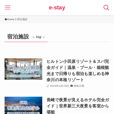
e-stay
Home
宿泊施設
宿泊施設
– tag –
ヒルトン小田原リゾート＆スパ完
全ガイド｜温泉・プール・箱根観
光まで日帰りも宿泊も楽しめる神
奈川の本格リゾート
2026年4月23日
神奈川県
長崎で夜景が見えるホテル完全ガ
イド｜世界新三大夜景を客室から
堪能