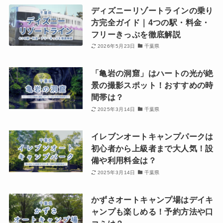
ディズニーリゾートラインの乗り
方完全ガイド｜4つの駅・料金・
フリーきっぷを徹底解説
2026年5月23日
千葉県
「亀岩の洞窟」はハートの光が絶
景の撮影スポット！おすすめの時
間帯は？
2025年3月14日
千葉県
イレブンオートキャンプパークは
初心者から上級者まで大人気！設
備や利用料金は？
2025年3月14日
千葉県
かずさオートキャンプ場はデイキ
ャンプも楽しめる！予約方法や口