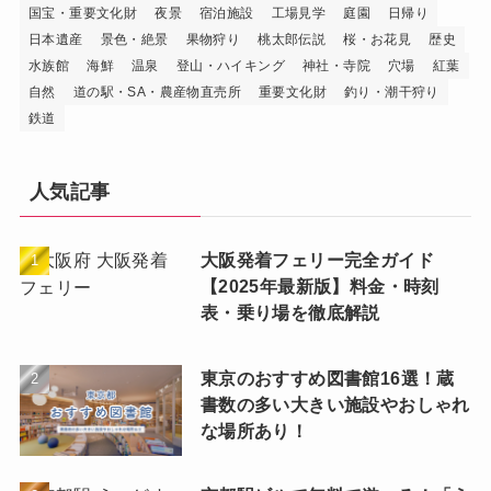
国宝・重要文化財
夜景
宿泊施設
工場見学
庭園
日帰り
日本遺産
景色・絶景
果物狩り
桃太郎伝説
桜・お花見
歴史
水族館
海鮮
温泉
登山・ハイキング
神社・寺院
穴場
紅葉
自然
道の駅・SA・農産物直売所
重要文化財
釣り・潮干狩り
鉄道
人気記事
大阪発着フェリー完全ガイド
【2025年最新版】料金・時刻
表・乗り場を徹底解説
東京のおすすめ図書館16選！蔵
書数の多い大きい施設やおしゃれ
な場所あり！