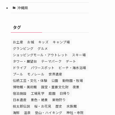
沖縄県
タグ
お土産
お城
キッズ
キャンプ場
グランピング
グルメ
ショッピングモール・アウトレット
スキー場
タワー・展望台
テーマパーク
デート
ドライブ
パワースポット
ビーチ・海水浴場
プール
モノレール
世界遺産
伝統工芸・文化・体験
公園
動物園・牧場
博物館・美術館
国宝・重要文化財
夜景
宿泊施設
工場見学
庭園
日帰り
日本遺産
景色・絶景
果物狩り
桃太郎伝説
桜・お花見
歴史
水族館
海鮮
温泉
登山・ハイキング
神社・寺院