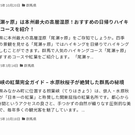
25年10月20日
群馬県
尾瀬ヶ原」は本州最大の高層湿原！おすすめの日帰りハイキ
グコースを紹介！
県に本州最大の高層湿原「尾瀬ヶ原」をご存知でしょうか。四季
の景観を見せる「尾瀬ヶ原」ではハイキングを日帰りでハイキング
しむことができます。群馬で人気のハイキングコース「尾瀬ヶ原」
すすめコースや紅葉をご紹介します。 「尾瀬ヶ...
25年3月14日
群馬県
峡の紅葉完全ガイド – 水原秋桜子が絶賛した群馬の秘境
県みなかみ町に位置する照葉峡（てりはきょう）は、俳人・水原秋
が「日本一の紅葉」と称賛した関東屈指の紅葉名所です。都心から
時間というアクセスの良さと、手つかずの自然が織りなす圧倒的な美
で、毎年多くの観光客を魅了しています。 ...
25年10月18日
群馬県