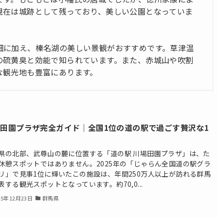
現在は城跡として残っており、美しい公園となっていま
畑に加え、榛名湖の美しい景観がおすすめです。草津温
の硫黄臭と効能で知られています。また、赤城山や吹割
な観光地も豊富にあります。
田園プラザ完全ガイド｜全国1位の道の駅で過ごす贅沢な1
県の北部、武尊山の麓に位置する「道の駅 川場田園プラザ」は、た
休憩スポットではありません。2025年の「じゃらん全国道の駅グラ
リ」で見事1位に輝いたこの施設は、年間250万人以上が訪れる群馬
表する観光スポットとなっています。約70,0...
25年12月23日
群馬県