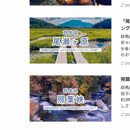
20
「
ン
群馬
折々
を楽
のお
20
照葉
群馬
桜子
約3
しさ
20