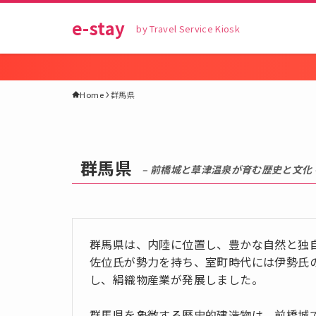
e-stay
by Travel Service Kiosk
Home
群馬県
群馬県
– 前橋城と草津温泉が育む歴史と文化 
群馬県は、内陸に位置し、豊かな自然と独
佐位氏が勢力を持ち、室町時代には伊勢氏
し、絹織物産業が発展しました。
群馬県を象徴する歴史的建造物は、前橋城