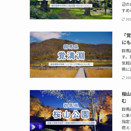
辺の
すめ
20
「
に
群馬
す。
気軽
県に
20
桜
む
群馬
に楽
指定
燃え