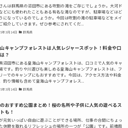
さんは群馬県の沼田市にある吹割の滝をご存じでしょうか。大河ド
などにも使われたこともある有名な滝なのですが、駐車場などはど
うになっているのでしょうか。今回は吹割の滝の駐車場などをメイ
ご紹介していきます。ぜひ参考にされてくだ...
25年3月14日
群馬県
海山キャンプフォレストは人気レジャースポット！料金や口
ミは？
県沼田市にある皇海山キャンプフォレストは、口コミで人気のキャ
場です。釣りや川遊びも楽しめる皇海山キャンプフォレストは、フ
リーでのキャンプにもおすすめです。今回は、アクセス方法や料金
、釣り情報も含めて皇海山キャンプフォレス...
25年3月14日
群馬県
橋のおすすめ公園まとめ！桜の名所や子供に人気の遊べるス
ットも！
が元気いっぱい自由に遊ぶことができる場所、仕事の合間にちょっ
た休憩を取れるリフレッシュの場所の一つが「公園」です。前橋周