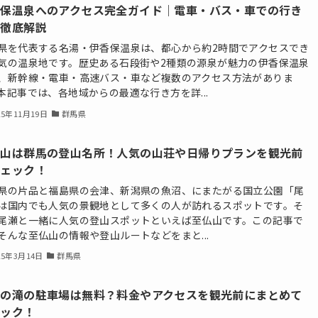
香保温泉へのアクセス完全ガイド｜電車・バス・車での行き
を徹底解説
県を代表する名湯・伊香保温泉は、都心から約2時間でアクセスでき
気の温泉地です。歴史ある石段街や2種類の源泉が魅力の伊香保温泉
、新幹線・電車・高速バス・車など複数のアクセス方法がありま
本記事では、各地域からの最適な行き方を詳...
25年11月19日
群馬県
仏山は群馬の登山名所！人気の山荘や日帰りプランを観光前
チェック！
県の片品と福島県の会津、新潟県の魚沼、にまたがる国立公園「尾
は国内でも人気の景観地として多くの人が訪れるスポットです。そ
尾瀬と一緒に人気の登山スポットといえば至仏山です。この記事で
そんな至仏山の情報や登山ルートなどをまと...
25年3月14日
群馬県
割の滝の駐車場は無料？料金やアクセスを観光前にまとめて
ェック！