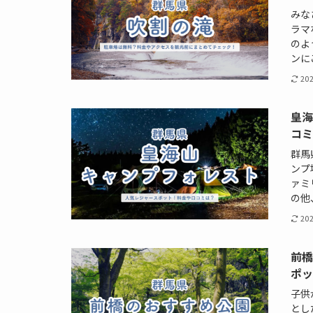
みな
ラマ
のよ
ンに
20
皇
コ
群馬
ンプ
ァミ
の他
20
前
ポ
子供
とし