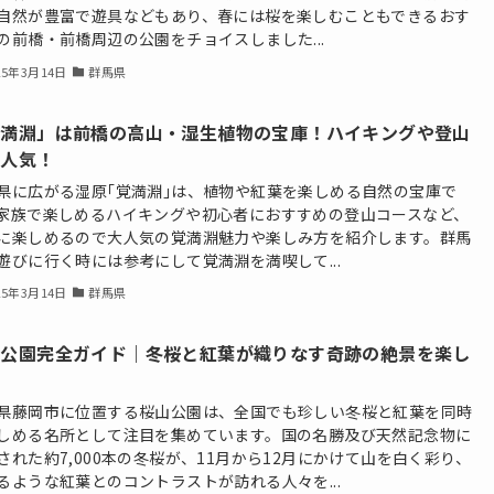
自然が豊富で遊具などもあり、春には桜を楽しむこともできるおす
の前橋・前橋周辺の公園をチョイスしました...
25年3月14日
群馬県
覚満淵」は前橋の高山・湿生植物の宝庫！ハイキングや登山
も人気！
県に広がる湿原｢覚満淵｣は、植物や紅葉を楽しめる自然の宝庫で
家族で楽しめるハイキングや初心者におすすめの登山コースなど、
に楽しめるので大人気の覚満淵魅力や楽しみ方を紹介します。群馬
遊びに行く時には参考にして覚満淵を満喫して...
25年3月14日
群馬県
山公園完全ガイド｜冬桜と紅葉が織りなす奇跡の絶景を楽し
県藤岡市に位置する桜山公園は、全国でも珍しい冬桜と紅葉を同時
しめる名所として注目を集めています。国の名勝及び天然記念物に
された約7,000本の冬桜が、11月から12月にかけて山を白く彩り、
るような紅葉とのコントラストが訪れる人々を...