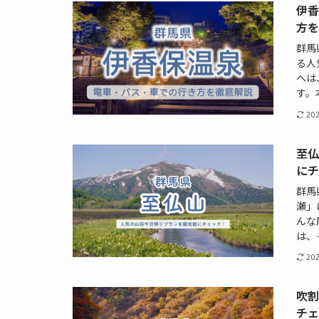
伊
方
群馬
る人
へは
す。
20
至
に
群馬
瀬」
んな
は、
20
吹
チ