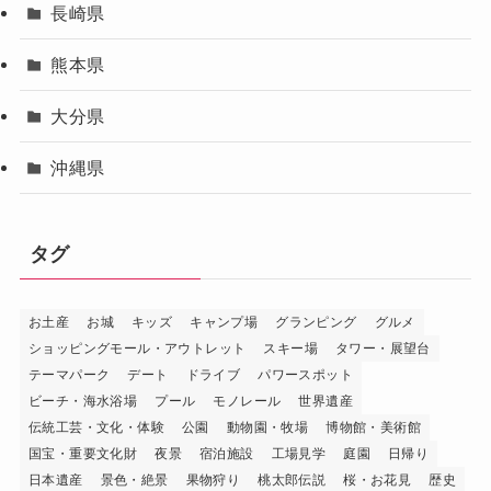
長崎県
熊本県
大分県
沖縄県
タグ
お土産
お城
キッズ
キャンプ場
グランピング
グルメ
ショッピングモール・アウトレット
スキー場
タワー・展望台
テーマパーク
デート
ドライブ
パワースポット
ビーチ・海水浴場
プール
モノレール
世界遺産
伝統工芸・文化・体験
公園
動物園・牧場
博物館・美術館
国宝・重要文化財
夜景
宿泊施設
工場見学
庭園
日帰り
日本遺産
景色・絶景
果物狩り
桃太郎伝説
桜・お花見
歴史