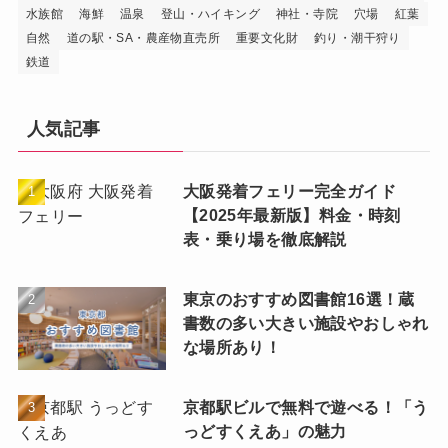
水族館
海鮮
温泉
登山・ハイキング
神社・寺院
穴場
紅葉
自然
道の駅・SA・農産物直売所
重要文化財
釣り・潮干狩り
鉄道
人気記事
大阪発着フェリー完全ガイド
【2025年最新版】料金・時刻
表・乗り場を徹底解説
東京のおすすめ図書館16選！蔵
書数の多い大きい施設やおしゃれ
な場所あり！
京都駅ビルで無料で遊べる！「う
っどすくえあ」の魅力