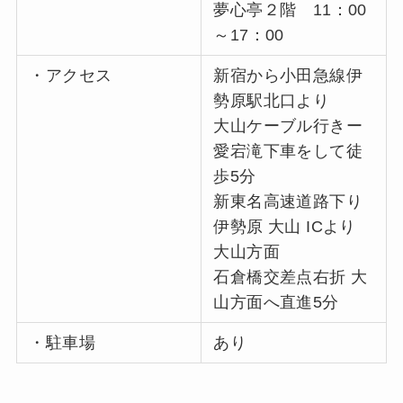
夢心亭２階 11：00
～17：00
・アクセス
新宿から小田急線伊
勢原駅北口より
大山ケーブル行きー
愛宕滝下車をして徒
歩5分
新東名高速道路下り
伊勢原 大山 ICより
大山方面
石倉橋交差点右折 大
山方面へ直進5分
・駐車場
あり