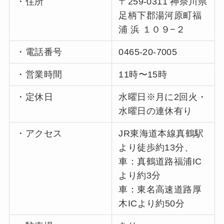
・住所
〒259-0311 神奈川県
足柄下郡湯河原町福
浦 浜 １０９−２
・電話番号
0465-20-7005
・営業時間
11時〜15時
・定休日
水曜日※月に2回火・
水曜日の連休有り
・アクセス
JR東海道本線真鶴駅
より徒歩約13分、
車：真鶴道路福浦IC
より約3分
車：東名高速道路厚
木ICより約50分