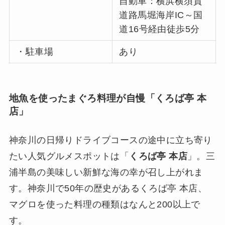
自動車：横浜横須賀
道路馬堀海岸IC～国
道16号経由徒歩5分
・駐車場
あり
地魚を使ったまぐろ料理が自慢「くろば亭 本
店」
神奈川の日帰りドライブコースの途中に立ち寄り
たい人気グルメスポットは「
くろば亭 本店
」。三
浦半島の美味しい新鮮な海の幸が召し上がれま
す。神奈川で50年の歴史があるくろば亭 本店、
マグロを使った料理の種類はなんと200以上で
す。