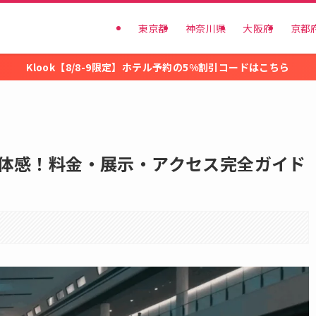
東京都
神奈川県
大阪府
京都
Klook【8/8-9限定】ホテル予約の5%割引コードはこちら
体感！料金・展示・アクセス完全ガイド
。