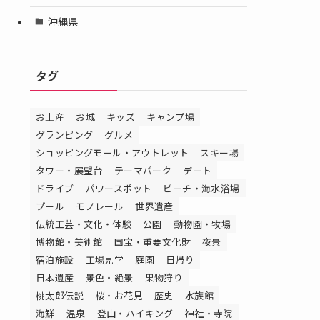
沖縄県
タグ
お土産
お城
キッズ
キャンプ場
グランピング
グルメ
ショッピングモール・アウトレット
スキー場
タワー・展望台
テーマパーク
デート
ドライブ
パワースポット
ビーチ・海水浴場
プール
モノレール
世界遺産
伝統工芸・文化・体験
公園
動物園・牧場
博物館・美術館
国宝・重要文化財
夜景
宿泊施設
工場見学
庭園
日帰り
日本遺産
景色・絶景
果物狩り
桃太郎伝説
桜・お花見
歴史
水族館
海鮮
温泉
登山・ハイキング
神社・寺院