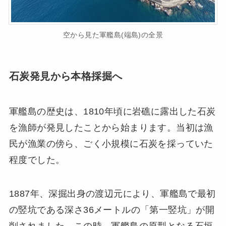
空から見た軍艦島(端島)の全景
石炭発見から本格採掘へ
軍艦島の歴史は、1810年頃に岩礁に露出した石炭
を漁師が発見したことから始まります。当初は漁
民が漁業の傍ら、ごく小規模に石炭を採っていた
程度でした。
1887年、深掘出身の渡辺元により、軍艦島で最初
の竪坑である深さ36メートルの「第一竪坑」が開