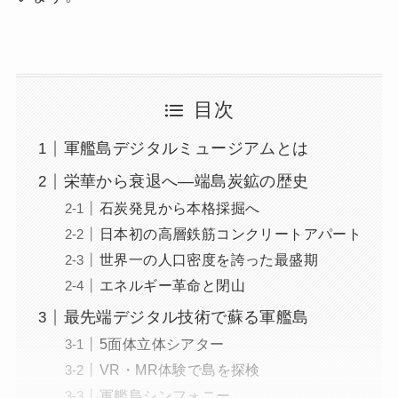
目次
軍艦島デジタルミュージアムとは
栄華から衰退へ―端島炭鉱の歴史
石炭発見から本格採掘へ
日本初の高層鉄筋コンクリートアパート
世界一の人口密度を誇った最盛期
エネルギー革命と閉山
最先端デジタル技術で蘇る軍艦島
5面体立体シアター
VR・MR体験で島を探検
軍艦島シンフォニー