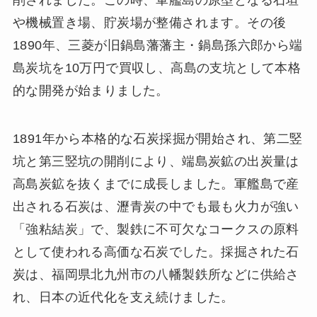
削されました。この時、軍艦島の原型となる石垣
や機械置き場、貯炭場が整備されます。その後
1890年、三菱が旧鍋島藩藩主・鍋島孫六郎から端
島炭坑を10万円で買収し、高島の支坑として本格
的な開発が始まりました。
1891年から本格的な石炭採掘が開始され、第二竪
坑と第三竪坑の開削により、端島炭鉱の出炭量は
高島炭鉱を抜くまでに成長しました。軍艦島で産
出される石炭は、瀝青炭の中でも最も火力が強い
「強粘結炭」で、製鉄に不可欠なコークスの原料
として使われる高価な石炭でした。採掘された石
炭は、福岡県北九州市の八幡製鉄所などに供給さ
れ、日本の近代化を支え続けました。