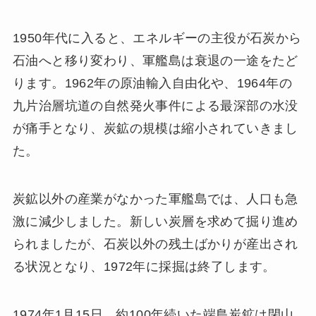
1950年代に入ると、エネルギーの主役が石炭から
石油へと移り変わり、軍艦島は衰退の一途をたど
ります。1962年の原油輸入自由化や、1964年の
九片治層坑道の自然発火事件による最深部の水没
が痛手となり、炭鉱の規模は縮小されていきまし
た。
炭鉱以外の産業がなかった軍艦島では、人口も急
激に減少しました。新しい炭層を求めて掘り進め
られましたが、石炭以外の残土ばかりが産出され
る状況となり、1972年に採掘は終了します。
1974年1月15日、約100年続いた端島炭鉱は閉山