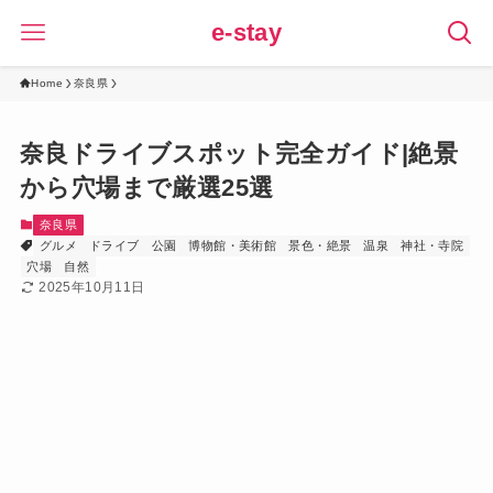
e-stay
Home
奈良県
奈良ドライブスポット完全ガイド|絶景
から穴場まで厳選25選
奈良県
グルメ
ドライブ
公園
博物館・美術館
景色・絶景
温泉
神社・寺院
穴場
自然
2025年10月11日