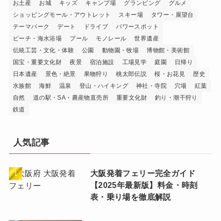
お土産
お城
キッズ
キャンプ場
グランピング
グルメ
ショッピングモール・アウトレット
スキー場
タワー・展望台
テーマパーク
デート
ドライブ
パワースポット
ビーチ・海水浴場
プール
モノレール
世界遺産
伝統工芸・文化・体験
公園
動物園・牧場
博物館・美術館
国宝・重要文化財
夜景
宿泊施設
工場見学
庭園
日帰り
日本遺産
景色・絶景
果物狩り
桃太郎伝説
桜・お花見
歴史
水族館
海鮮
温泉
登山・ハイキング
神社・寺院
穴場
紅葉
自然
道の駅・SA・農産物直売所
重要文化財
釣り・潮干狩り
鉄道
人気記事
大阪発着フェリー完全ガイド
【2025年最新版】料金・時刻
表・乗り場を徹底解説