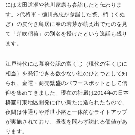
には太田道灌や徳川家康も参詣したと伝わりま
す。2代将軍・徳川秀忠が参詣した際、椚（くぬ
ぎ）の皮付き鳥居に春の若芽が萌え出でたのを見
て「芽吹稲荷」の別名を授けたという逸話も残り
ます。
江戸時代には幕府公認の富くじ（現代の宝くじに
相当）を発行できる数少ない社のひとつとして知
られ、金運・商売繁盛のパワースポットとして信
仰を集めてきました。現在の社殿は2014年の日本
橋室町東地区開発に伴い新たに造られたもので、
夜間は仲通りや浮世小路と一体的なライトアップ
が実施されており、昼夜を問わず訪れる価値があ
ります。