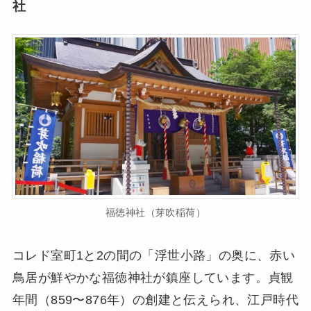
社
福徳神社（芽吹稲荷）
コレド室町1と2の間の「浮世小路」の奥に、赤い
鳥居が鮮やかな福徳神社が鎮座しています。貞観
年間（859〜876年）の創建と伝えられ、江戸時代