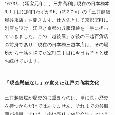
1673年（延宝元年）、三井高利は現在の日本橋本
町1丁目に間口わずか9尺（約2.7m）の「三井越後
屋呉服店」を開きます。仕入先として京都室町に
別店を設け、江戸と京都の呉服流通を一手に担っ
ていきました。この「越後屋」が後の三越百貨店
の前身であり、現在の日本橋三越本店は、その場
所から一筋を隔てた室町二丁目に今日も堂々と建
ち続けています。
「現金懸値なし」が変えた江戸の商業文化
三井越後屋が歴史的に重要なのは、単に長い歴史
を持つからだけではありません。それまでの呉服
商が採用していた「掛け売り・値段交渉」という