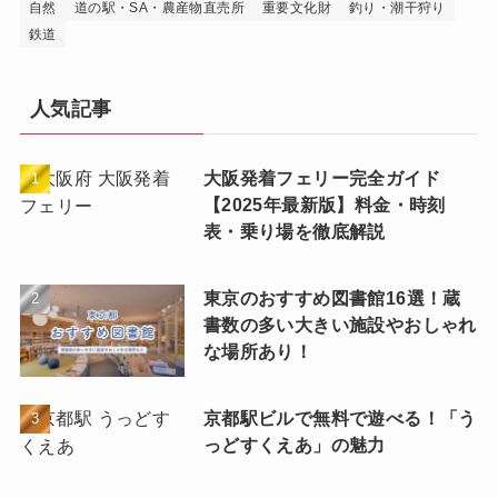
自然
道の駅・SA・農産物直売所
重要文化財
釣り・潮干狩り
鉄道
人気記事
大阪発着フェリー完全ガイド
【2025年最新版】料金・時刻
表・乗り場を徹底解説
東京のおすすめ図書館16選！蔵
書数の多い大きい施設やおしゃれ
な場所あり！
京都駅ビルで無料で遊べる！「う
っどすくえあ」の魅力