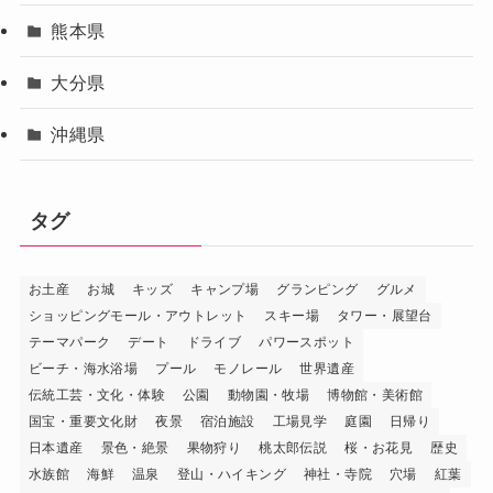
熊本県
大分県
沖縄県
タグ
お土産
お城
キッズ
キャンプ場
グランピング
グルメ
ショッピングモール・アウトレット
スキー場
タワー・展望台
テーマパーク
デート
ドライブ
パワースポット
ビーチ・海水浴場
プール
モノレール
世界遺産
伝統工芸・文化・体験
公園
動物園・牧場
博物館・美術館
国宝・重要文化財
夜景
宿泊施設
工場見学
庭園
日帰り
日本遺産
景色・絶景
果物狩り
桃太郎伝説
桜・お花見
歴史
水族館
海鮮
温泉
登山・ハイキング
神社・寺院
穴場
紅葉