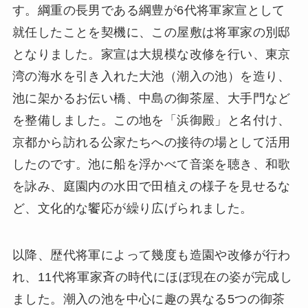
す。綱重の長男である綱豊が6代将軍家宣として
就任したことを契機に、この屋敷は将軍家の別邸
となりました。家宣は大規模な改修を行い、東京
湾の海水を引き入れた大池（潮入の池）を造り、
池に架かるお伝い橋、中島の御茶屋、大手門など
を整備しました。この地を「浜御殿」と名付け、
京都から訪れる公家たちへの接待の場として活用
したのです。池に船を浮かべて音楽を聴き、和歌
を詠み、庭園内の水田で田植えの様子を見せるな
ど、文化的な饗応が繰り広げられました。
以降、歴代将軍によって幾度も造園や改修が行わ
れ、11代将軍家斉の時代にほぼ現在の姿が完成し
ました。潮入の池を中心に趣の異なる5つの御茶