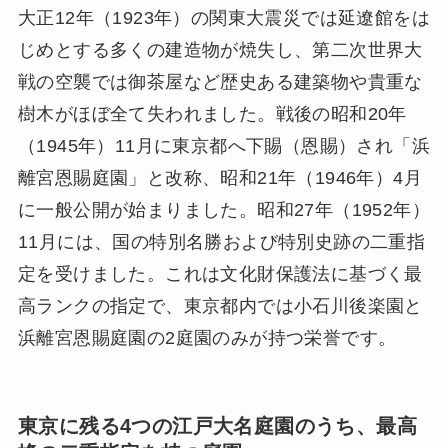
大正12年（1923年）の関東大震災では延遼館をは
じめとする多くの建造物が焼失し、第二次世界大
戦の空襲では御茶屋など歴史ある建築物や貴重な
樹木がほぼ全て失われました。戦後の昭和20年
（1945年）11月に東京都へ下賜（恩賜）され「浜
離宮恩賜庭園」と改称、昭和21年（1946年）4月
に一般公開が始まりました。昭和27年（1952年）
11月には、国の特別名勝および特別史跡の二重指
定を受けました。これは文化財保護法に基づく最
高ランクの指定で、東京都内では小石川後楽園と
浜離宮恩賜庭園の2庭園のみが持つ栄誉です。
東京に残る4つの江戸大名庭園のうち、最高