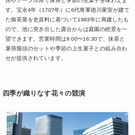
席やテーブル席で抹茶と季節の生菓子を味わえま
す。宝永4年（1707年）に6代将軍徳川家宣が建て
た御茶屋を史資料に基づいて1983年に再建したも
ので、池に突き出した露台からは庭園の絶景を一
望できます。営業時間は9:00〜16:30で、抹茶と
薯蕷饅頭のセットや季節の上生菓子との組み合わ
せが提供されています。
四季が織りなす花々の競演