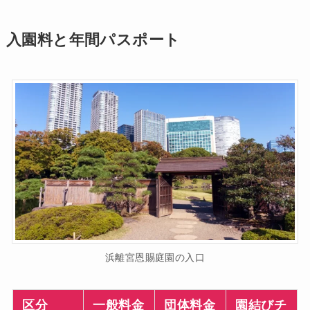
入園料と年間パスポート
浜離宮恩賜庭園の入口
区分
一般料金
団体料金
園結びチ