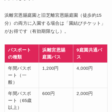
浜離宮恩賜庭園と旧芝離宮恩賜庭園（徒歩約15
分）の両方に入園する場合は「園結びチケット」
がお得です（有効期限なし）。
パスポート
浜離宮恩賜
9庭園共通パ
の種類
庭園パス
ス
年間パスポ
1,200円
4,000円
ート（一
般）
年間パスポ
600円
2,000円
ート（65歳
以上）