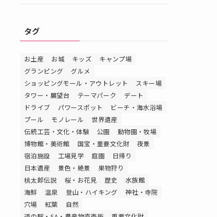
タグ
お土産
お城
キッズ
キャンプ場
グランピング
グルメ
ショッピングモール・アウトレット
スキー場
タワー・展望台
テーマパーク
デート
ドライブ
パワースポット
ビーチ・海水浴場
プール
モノレール
世界遺産
伝統工芸・文化・体験
公園
動物園・牧場
博物館・美術館
国宝・重要文化財
夜景
宿泊施設
工場見学
庭園
日帰り
日本遺産
景色・絶景
果物狩り
桃太郎伝説
桜・お花見
歴史
水族館
海鮮
温泉
登山・ハイキング
神社・寺院
穴場
紅葉
自然
道の駅・SA・農産物直売所
重要文化財