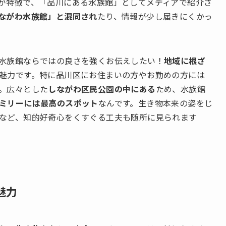
が特徴で、「品川にある水族館」としてメディアで紹介さ
ながわ水族館」と混同され
たり、情報が少し届きにくかっ
水族館ならではの良さを強くお伝えしたい！
地域に根ざ
魅力です。特に品川区にお住まいの方やお勤めの方には
。広々とした
しながわ区民公園の中にある
ため、水族館
ミリーには最高のスポット
なんです。生き物本来の姿をじ
など、知的好奇心をくすぐる工夫も随所に見られます
魅力