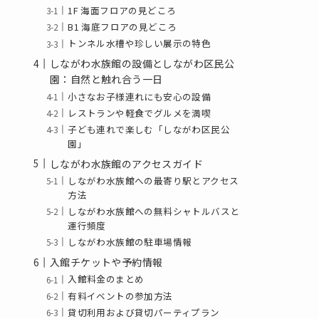
1F 海面フロアの見どころ
B1 海底フロアの見どころ
トンネル水槽や珍しい展示の特色
しながわ水族館の設備としながわ区民公
園：自然と触れ合う一日
小さなお子様連れにも安心の設備
レストランや軽食でグルメを満喫
子ども連れで楽しむ「しながわ区民公
園」
しながわ水族館のアクセスガイド
しながわ水族館への最寄り駅とアクセス
方法
しながわ水族館への無料シャトルバスと
運行頻度
しながわ水族館の駐車場情報
入館チケットや予約情報
入館料金のまとめ
有料イベントの参加方法
貸切利用および貸切パーティプラン