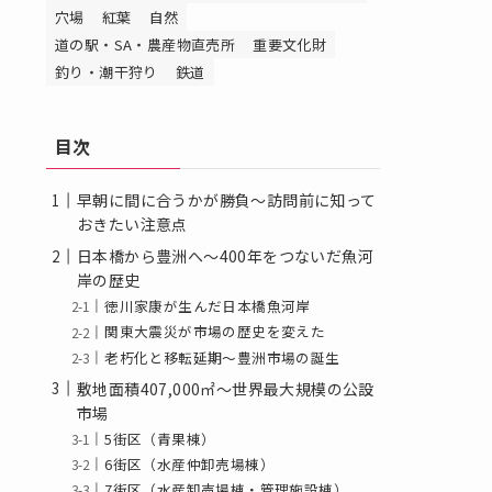
穴場
紅葉
自然
道の駅・SA・農産物直売所
重要文化財
釣り・潮干狩り
鉄道
目次
早朝に間に合うかが勝負～訪問前に知って
おきたい注意点
日本橋から豊洲へ～400年をつないだ魚河
岸の歴史
徳川家康が生んだ日本橋魚河岸
関東大震災が市場の歴史を変えた
老朽化と移転延期～豊洲市場の誕生
敷地面積407,000㎡～世界最大規模の公設
市場
5街区（青果棟）
6街区（水産仲卸売場棟）
7街区（水産卸売場棟・管理施設棟）