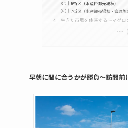
6街区（水産仲卸売場棟）
7街区（水産卸売場棟・管理施
生きた市場を体感する～マグロ
早朝に間に合うかが勝負～訪問前