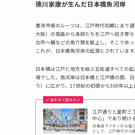
徳川家康が生んだ日本橋魚河岸
豊洲市場のルーツは、江戸時代初期にまで遡
大阪）の佃島から漁師たちを江戸へ招き寄せ
台所へ鯛などの魚介類を献上し、そこで余っ
これが、日本橋魚河岸の起源とされています
日本橋は江戸と地方を結ぶ五街道すべての起
場でした。魚河岸は日本橋と江戸橋の間、日
り）に広がり、17世紀の初頭から300年以
あわせて読みたい
江戸通りと室町三
中心」であり続け
添乗員ライターがお届
として、江戸時代から