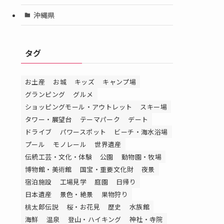
沖縄県
タグ
お土産
お城
キッズ
キャンプ場
グランピング
グルメ
ショッピングモール・アウトレット
スキー場
タワー・展望台
テーマパーク
デート
ドライブ
パワースポット
ビーチ・海水浴場
プール
モノレール
世界遺産
伝統工芸・文化・体験
公園
動物園・牧場
博物館・美術館
国宝・重要文化財
夜景
宿泊施設
工場見学
庭園
日帰り
日本遺産
景色・絶景
果物狩り
桃太郎伝説
桜・お花見
歴史
水族館
海鮮
温泉
登山・ハイキング
神社・寺院