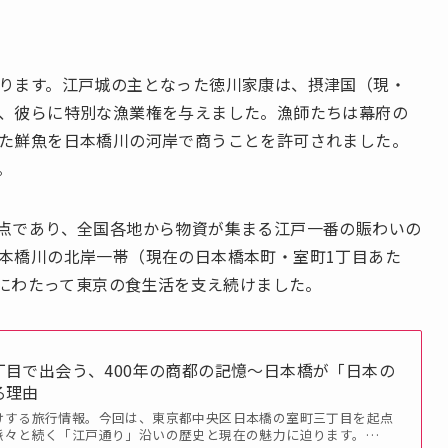
ります。江戸城の主となった徳川家康は、摂津国（現・
、彼らに特別な漁業権を与えました。漁師たちは幕府の
た鮮魚を日本橋川の河岸で商うことを許可されました。
。
点であり、全国各地から物資が集まる江戸一番の賑わいの
本橋川の北岸一帯（現在の日本橋本町・室町1丁目あた
上にわたって東京の食生活を支え続けました。
丁目で出会う、400年の商都の記憶～日本橋が「日本の
る理由
けする旅行情報。今回は、東京都中央区日本橋の室町三丁目を起点
脈々と続く「江戸通り」沿いの歴史と現在の魅力に迫ります。…