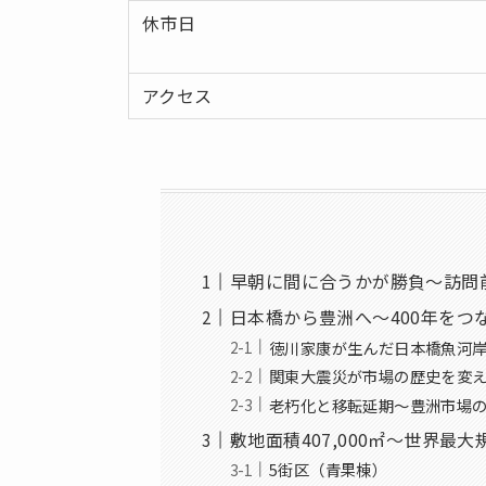
休市日
アクセス
早朝に間に合うかが勝負～訪問
日本橋から豊洲へ～400年をつ
徳川家康が生んだ日本橋魚河
関東大震災が市場の歴史を変
老朽化と移転延期～豊洲市場
敷地面積407,000㎡～世界最
5街区（青果棟）