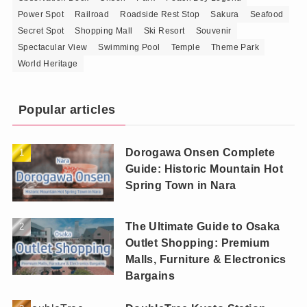
Power Spot
Railroad
Roadside Rest Stop
Sakura
Seafood
Secret Spot
Shopping Mall
Ski Resort
Souvenir
Spectacular View
Swimming Pool
Temple
Theme Park
World Heritage
Popular articles
Dorogawa Onsen Complete
Guide: Historic Mountain Hot
Spring Town in Nara
The Ultimate Guide to Osaka
Outlet Shopping: Premium
Malls, Furniture & Electronics
Bargains