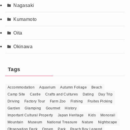
Nagasaki
Kumamoto
Oita
Okinawa
Tags
Accommodation
Aquarium
Autumn Foliage
Beach
Camp Site
Castle
Crafts and Cultures
Dating
Day Trip
Driving
Factory Tour
Farm Zoo
Fishing
Fruites Picking
Garden
Glamping
Gourmet
History
Important Cultural Property
Japan Heritage
Kids
Monorail
Mountain
Museum
National Treasure
Nature
Nightscape
Observation Deck
Onsen
Park
Peach Boy Legend